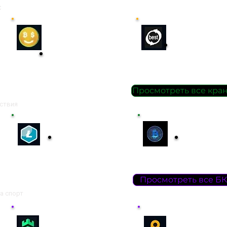
C
Obmenat2
Best
4
obmen
Обменять
Обменять
Просмотреть все кра
йствия
Lite Pick
99 faucet
Получить
Получить
нторы (Bookmakers)
Просмотреть все БК
а спорт
Planet of
Gamdom​
Bets