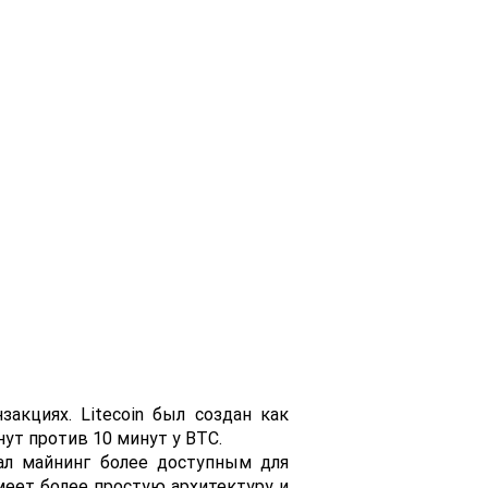
акциях. Litecoin был создан как
нут против 10 минут у BTC.
лал майнинг более доступным для
еет более простую архитектуру и