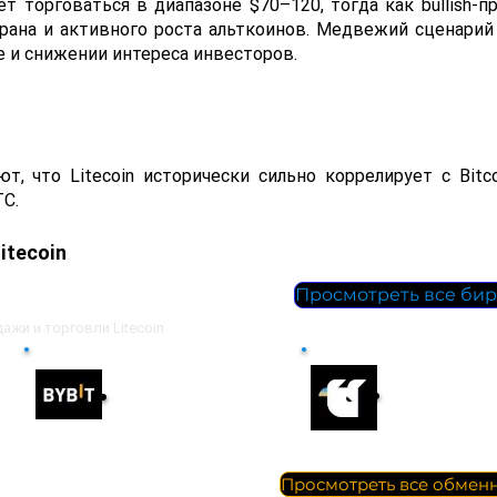
ет торговаться в диапазоне $70–120, тогда как bullish-
лрана и активного роста альткоинов. Медвежий сценари
е и снижении интереса инвесторов.
т, что Litecoin исторически сильно коррелирует с Bitc
TC.
itecoin
s)
Просмотреть все би
ажи и торговли Litecoin
Bybit
Whitebit
Торговать
Торговать
 (Crypto exchangers)
Просмотреть все обмен