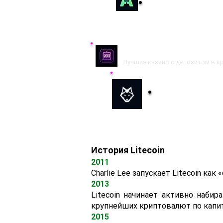
Регистрация
Криптовалютные к
Лучшие казино с депозитом в к
Wolf.Bet
Играть
История Litecoin
2011
Charlie Lee запускает Litecoin ка
2013
Litecoin начинает активно набир
крупнейших криптовалют по капит
2015