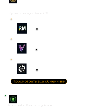
(Crypto exchangers)
Лучшие сервисы для обмена ZEC
Receive Money
Обменять
Vobmenka
Обменять
Best obmen
Обменять
Просмотреть все обменники
Краны (Faucets)
Бесплатный ZEC за простые действия