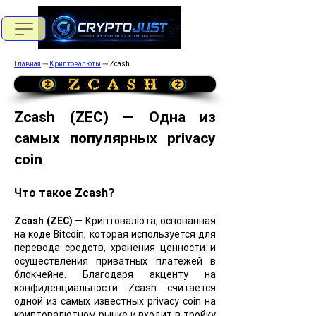
Главная
⇾
Криптовалюты
⇾ Zcash
Zcash (ZEC) — Одна из
самых популярных privacy
coin
Что такое Zcash?
Zcash (ZEC)
— Криптовалюта, основанная
на коде Bitcoin, которая используется для
перевода средств, хранения ценности и
осуществления приватных платежей в
блокчейне. Благодаря акценту на
конфиденциальности Zcash считается
одной из самых известных privacy coin на
криптовалютном рынке и входит в тройку