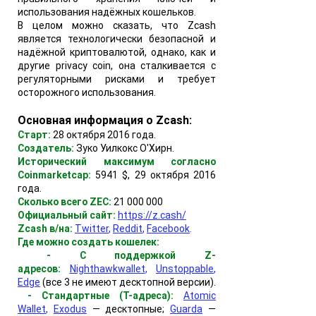
использования надёжных кошельков.
В целом можно сказать, что Zcash
является технологически безопасной и
надёжной криптовалютой, однако, как и
другие privacy coin, она сталкивается с
регуляторными рисками и требует
осторожного использования.
Основная информация о Zcash:
Старт:
28 октября 2016 года.
Создатель:
Зуко Уилкокс О'Хирн.
Исторический максимум согласно
Coinmarketcap:
5941 $, 29 октября 2016
года.
Сколько всего ZEC:
21 000 000
Официальный сайт:
https://z.cash/
Zcash в/на:
Twitter
,
Reddit
,
Facebook
.
Где можно создать кошелек:
-
С поддержкой Z-
адресов:
Nighthawkwallet
,
Unstoppable
,
Edge
(все 3 не имеют десктопной версии).
- Стандартные (T-адреса):
Atomic
Wallet
,
Exodus
— десктопные;
Guarda
—